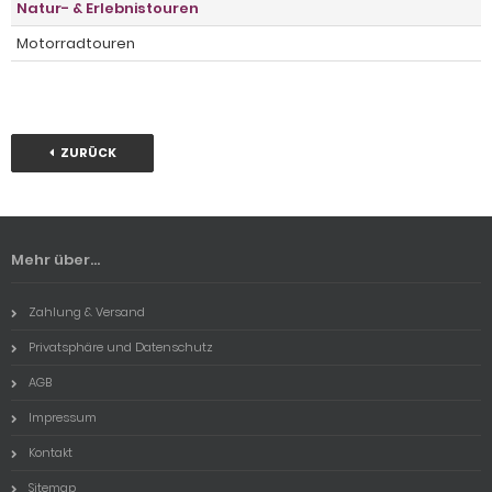
Natur- & Erlebnistouren
Motorradtouren
ZURÜCK
Mehr über...
Zahlung & Versand
Privatsphäre und Datenschutz
AGB
Impressum
Kontakt
Sitemap