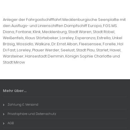
Anleger der Fahrgastschifffahrt Mecklenburgische Seenplatte mit
den Ausflugs- und Linienschiffen Dampfschiff Europa, FGS MS
Diana, Fontane, Klink, Mecklenburg, Stadt Waren, Stadt Röbel,
Weißenfels, Klaus Störtebeker, Loreley, Esperanza, Estrella, Unkel
Bräsig, Wossidlo, Walküre, Dr. Ernst Alban, Fleesensee, Forelle, Hol
Di Fast, Loreley, Plauer Werder, Seelust, Stadt Plau, Starlet, Havel,
Warsteiner, Hansestadt Demmin, Königin Sophie Charlotte und
Stadt Mirow
Mehr über...
Zahlung & Versand
Privatsphäre und Datenschutz
AGB