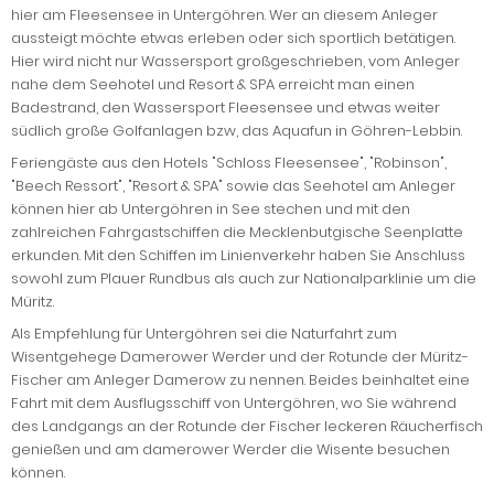
hier am Fleesensee in Untergöhren. Wer an diesem Anleger
aussteigt möchte etwas erleben oder sich sportlich betätigen.
Hier wird nicht nur Wassersport großgeschrieben, vom Anleger
nahe dem Seehotel und Resort & SPA erreicht man einen
Badestrand, den Wassersport Fleesensee und etwas weiter
südlich große Golfanlagen bzw, das Aquafun in Göhren-Lebbin.
Feriengäste aus den Hotels "Schloss Fleesensee", "Robinson",
"Beech Ressort", "Resort & SPA" sowie das Seehotel am Anleger
können hier ab Untergöhren in See stechen und mit den
zahlreichen Fahrgastschiffen die Mecklenbutgische Seenplatte
erkunden. Mit den Schiffen im Linienverkehr haben Sie Anschluss
sowohl zum Plauer Rundbus als auch zur Nationalparklinie um die
Müritz.
Als Empfehlung für Untergöhren sei die Naturfahrt zum
Wisentgehege Damerower Werder und der Rotunde der Müritz-
Fischer am Anleger Damerow zu nennen. Beides beinhaltet eine
Fahrt mit dem Ausflugsschiff von Untergöhren, wo Sie während
des Landgangs an der Rotunde der Fischer leckeren Räucherfisch
genießen und am damerower Werder die Wisente besuchen
können.