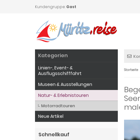
Kundengruppe:
Gast
Kategorien
Ko
Linien-, Event- &
Startseite
Ausflugsschifffahrt
Museen & Ausstellungen
Bege
Natur- & Erlebnistouren
Seen
mal
Motorradtouren
Neue Artikel
Schnellkauf