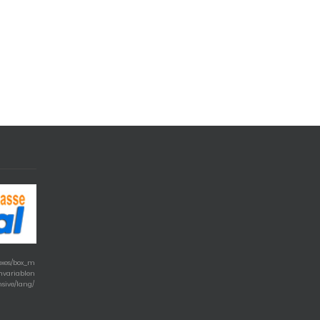
boxes/box_m
chvariablen
nsive/lang/