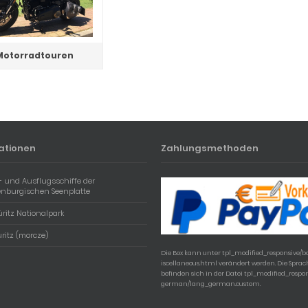
Motorradtouren
ationen
Zahlungsmethoden
- und Ausflugsschiffe der
enburgischen Seenplatte
ritz Nationalpark
ritz (morcze)
Die Box kann unter tpl_modified_responsive/
iscellaneous.html verändert werden. Die Spra
befinden sich in der Datei tpl_modified_respo
german/lang_german.custom.