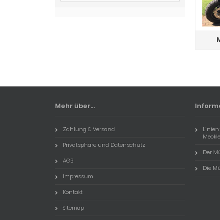
Mehr über...
Inform
Zahlung & Versand
Linien
Meckl
Privatsphäre und Datenschutz
Der Mü
AGB
Die Mü
Impressum
Kontakt
Sitemap